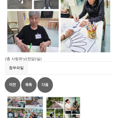
2층 사랑유닛(전담2실)
첨부파일