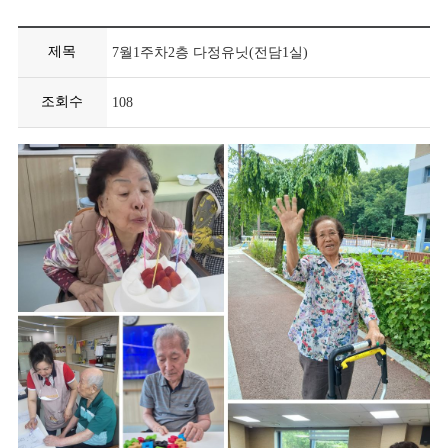
제목
7월1주차2층 다정유닛(전담1실)
조회수
108