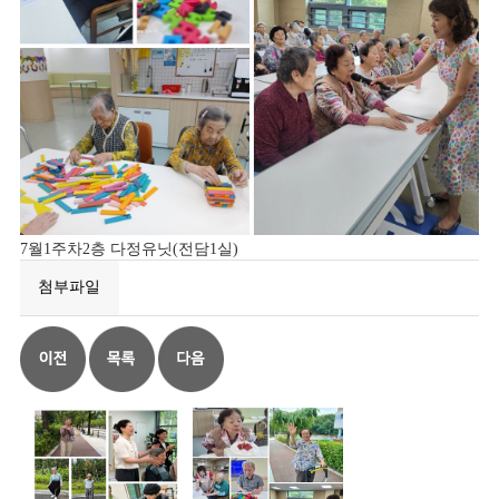
7월1주차2층 다정유닛(전담1실)
첨부파일