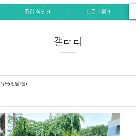
주간 식단표
프로그램표
갤러리
정유닛(전담1실)