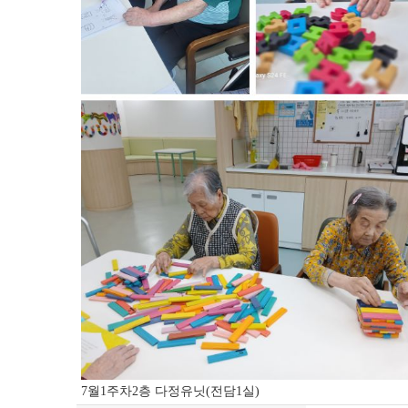
7월1주차2층 다정유닛(전담1실)