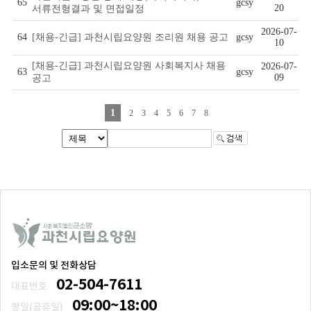
65
gcsy
20
서류전형결과 및 면접일정
2026-07-
64
[채용-긴급] 과천시립요양원 조리원 채용 공고
gcsy
10
[채용-긴급] 과천시립요양원 사회복지사 채용
2026-07-
63
gcsy
09
공고
1
2
3
4
5
6
7
8
입소문의 및 전화상담
02-504-7611
대표번호
09:00~18:00
평일(공휴일)