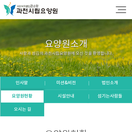
요양원소개
사랑과 섬김의 과천시립요양원에 오신 것을 환영합니다.
인사말
미션&비전
법인소개
요양원현황
시설안내
섬기는사람들
오시는 길