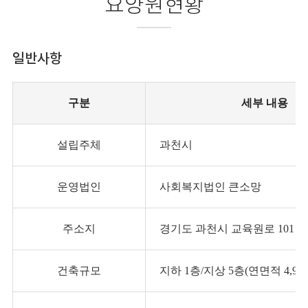
요양원현황
일반사항
구분
세부 내용
설립주체
과천시
운영법인
사회복지법인 큰소망
주소지
경기도 과천시 교육원로 101 (
건축규모
지하 1층/지상 5층(연면적 4,92