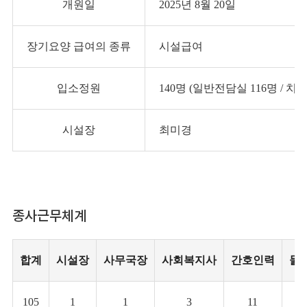
개원일
2025년 8월 20일
장기요양 급여의 종류
시설급여
입소정원
140명 (일반전담실 116명 / 치
시설장
최미경
종사근무체계
합계
시설장
사무국장
사회복지사
간호인력
물
105
1
1
3
11